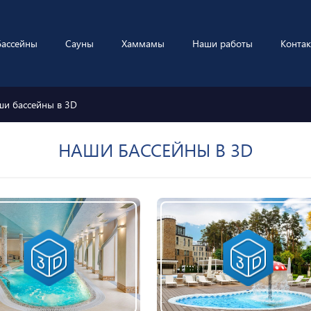
Бассейны
Сауны
Хаммамы
Наши работы
Конта
ши бассейны в 3D
НАШИ БАССЕЙНЫ В 3D