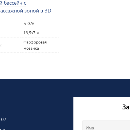
й бассейн с
ассажной зоной в 3D
Б-076
13,5х7 м
Фарфоровая
:
мозаика
За
 07
Имя
.ua