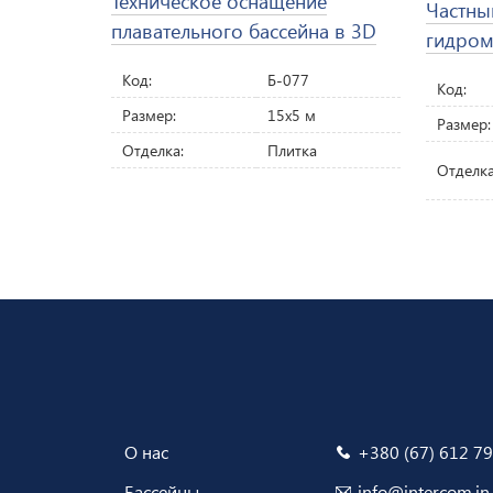
Техническое оснащение
Частны
плавательного бассейна в 3D
гидром
Код:
Б-077
Код:
Размер:
15х5 м
Размер:
Отделка:
Плитка
Отделка
О нас
+380 (67) 612 79
Бассейны
info@intercom.in