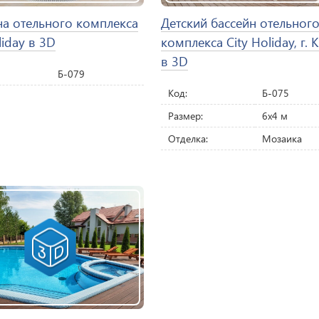
на отельного комплекса
Детский бассейн отельног
liday в 3D
комплекса City Holiday, г. 
в 3D
Б-079
Код:
Б-075
Размер:
6х4 м
Отделка:
Мозаика