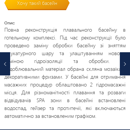
Хочу такий басейн
Опис:
Повна реконструкція плавального басейну в
готельному комплексі. Під час реконструкції було
проведено заміну обробки басейну зі зняттям
штукатурного шару та улаштуванням нового,
заміною гідроізоляції та обробки. Як
оздоблювальний матеріал обрана скляна мозаїка з
декоративними фризами. У басейні для отримання
масажних процедур облаштовано 2 гідромасажні
місця. Для різноманітності плавання та розваги
відвідувачів SPA зони в басейні встановлені
водоспад, гейзер та протитечії, які включаються
автоматично за встановленим графіком.