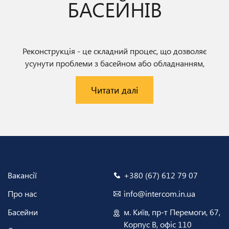
БАСЕЙНІВ
Реконструкція - це складний процес, що дозволяє
усунути проблеми з басейном або обладнанням,
а також замінити його внутрішнє оздоблення. Також
може бути проведений ремонт, встановлення нового або
Читати далі
додаткового обладнання з метою урізноманітнити
плавання, зробити його більш привабливим, як для
своїх рідних, так і для відвідувачів, якщо йдеться про
комерційні об'єкти. Ми готові п...
Вакансії
+380 (67) 612 79 07
Про нас
info@intercom.in.ua
Басейни
м. Київ, пр-т Перемоги, 67,
Корпус В, офіс 110