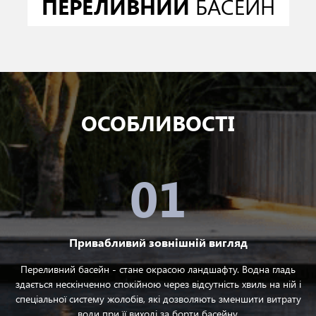
ПЕРЕЛИВНИЙ
БАСЕЙН
ОСОБЛИВОСТІ
01
Привабливий зовнішній вигляд
Переливний басейн - стане окрасою ландшафту. Водна гладь
здається нескінченно спокійною через відсутність хвиль на ній і
спеціальної систему жолобів, які дозволяють зменшити витрату
води при її виході за борти басейну.