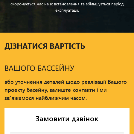
скорочується час на їх встановлення та збільшується період
експлуатації.
ДІЗНАТИСЯ ВАРТІСТЬ
ВАШОГО БАССЕЙНУ
або уточнення деталей щодо реалізації Вашого
проекту басейну, залиште контакти і ми
зв'яжемося найближчим часом.
Замовити дзвінок