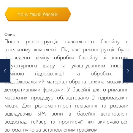
Хочу такий басейн
Опис:
Повна реконструкція плавального басейну в
готельному комплексі. Під час реконструкції було
проведено заміну обробки басейну зі зняттям
штукатурного шару та улаштуванням нового,
заміною гідроізоляції та обробки. Як
оздоблювальний матеріал обрана скляна мозаїка з
декоративними фризами. У басейні для отримання
масажних процедур облаштовано 2 гідромасажні
місця. Для різноманітності плавання та розваги
відвідувачів SPA зони в басейні встановлені
водоспад, гейзер та протитечії, які включаються
автоматично за встановленим графіком.