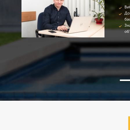
Ви
До
шення» для
ба
Зн
об'