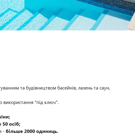
уванням та будівництвом басейнів, лазень та саун,
о використання "під ключ".
аїни;
 50 осіб;
в -
більше 2000 одиниць.