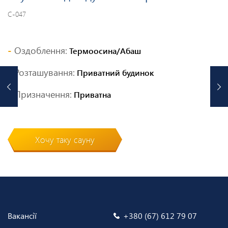
С-047
Оздоблення:
Термоосина/Абаш
Розташування:
Приватний будинок
Призначення:
Приватна
Хочу таку сауну
Вакансії
+380 (67) 612 79 07