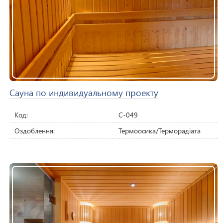
Сауна по индивидуальному проекту
Код:
C-049
Оздоблення:
Термоосика/Терморадіата