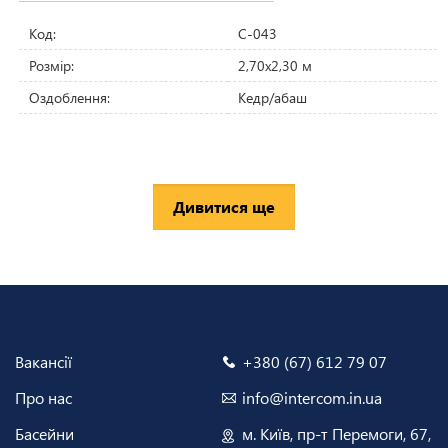
Код:
C-043
Розмір:
2,70х2,30 м
Оздоблення:
Кедр/абаш
Дивитися ще
Вакансії
+380 (67) 612 79 07
Про нас
info@intercom.in.ua
Басейни
м. Київ, пр-т Перемоги, 67,