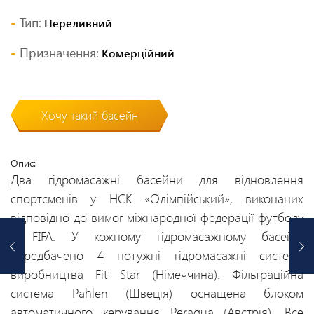
Тип:
Переливний
Призначення:
Комерційний
Хочу такий басейн
Опис:
Два гідромасажні басейни для відновлення
спортсменів у НСК «Олімпійський», виконаних
відповідно до вимог міжнародної федерації футболу
– FIFA. У кожному гідромасажному басейні
передбачено 4 потужні гідромасажні системи
виробництва Fit Star (Німеччина). Фільтраційна
система Pahlen (Швеція) оснащена блоком
автоматичного керування Peraqua (Австрія). Все