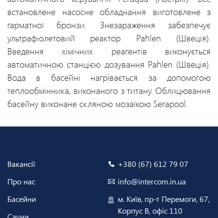
встановлене насосне обладнання виготовлене з
гарматної бронзи. Знезараження забезпечує
ультрафіолетовий реактор Pahlen (Швеція).
Введення хімічних реагентів виконується
автоматичною станцією дозування Pahlen (Швеція).
Вода в басейні нагрівається за допомогою
теплообмінника, виконаного з титану. Облицювання
басейну виконане скляною мозаїкою Serapool.
Вакансії
+380 (67) 612 79 07
Про нас
info@intercom.in.ua
Басейни
м. Київ, пр-т Перемоги, 67,
Корпус В, офіс 110
Сауни