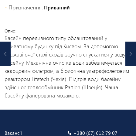
Призначення:
Приватний
Опис:
Басейн переливного типу облаштований у
приватному будинку під Києвом. За допомогою
нержавіючої сталі сходів зручно спускатися у воду
басейну. Механічна очистка води забезпечується
кварцовим фільтром, а біологічна ультрафіолетовим
реактором Lifetech (Чехія). Підігрів води басейну
здійснює теплообмінник Pahlen (Швеція). Чаша
басейну фанерована мозаїкою.
Вакансії
+380 (67) 612 79 07