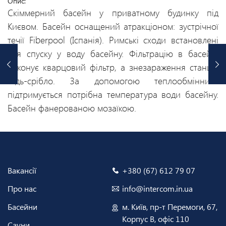
Опис:
Скіммерний басейн у приватному будинку під
Києвом. Басейн оснащений атракціоном: зустрічної
течії Fiberpool (Іспанія). Римські сходи встановлені
для спуску у воду басейну. Фільтрацію в басейні
виконує кварцовий фільтр, а знезараження станція
мідь-срібло. За допомогою теплообмінника
підтримується потрібна температура води басейну.
Басейн фанерованою мозаїкою.
Вакансії
+380 (67) 612 79 07
Про нас
info@intercom.in.ua
Басейни
м. Київ, пр-т Перемоги, 67,
Корпус В, офіс 110
Сауни