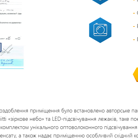
оздоблення приміщення було встановлено авторське пан
itti «зіркове небо» та LED-підсвічування лежаків, таке по
комплектом унікального оптоволоконного підсвічування 
денсату, а також надає приміщенню особливий східний к