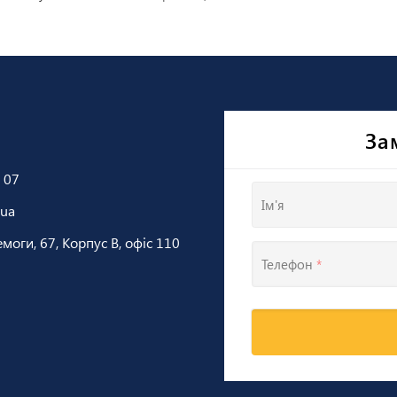
За
 07
Ім'я
.ua
емоги, 67, Корпус В, офіс 110
Телефон
*