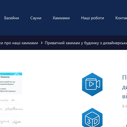
Басейни
Сауни
Хаммами
Наші роботи
Конта
уки про наші хаммами
Приватний хаммам у будинку з дизайнерським
П
д
в
Х-