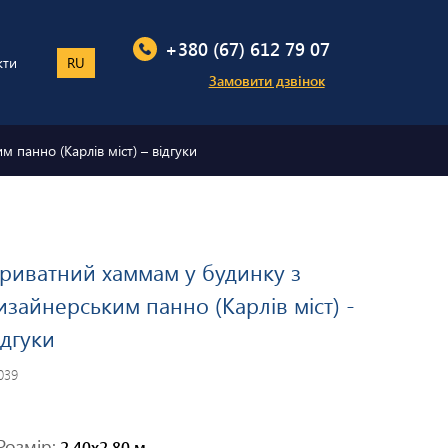
+380 (67) 612 79 07
кти
RU
Замовити дзвінок
 панно (Карлів міст) – відгуки
риватний хаммам у будинку з
изайнерським панно (Карлів міст) -
ідгуки
039
Розмір:
2,40х2,80 м