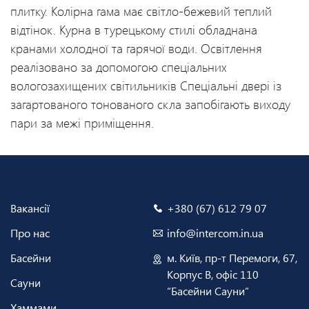
плитку. Колірна гама має світло-бежевий теплий
відтінок. Курна в турецькому стилі обладнана
кранами холодної та гарячої води. Освітлення
реалізовано за допомогою спеціальних
вологозахищених світильників Спеціальні двері із
загартованого тонованого скла запобігають виходу
пари за межі приміщення.
Вакансії
+380 (67) 612 79 07
Про нас
info@intercom.in.ua
Басейни
м. Київ, пр-т Перемоги, 67,
Корпус В, офіс 110
Сауни
“Басейни Сауни”
Хаммами