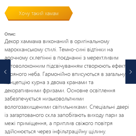
Хочу такий хамам
Опис:
Декор хаммама виконаний в оригінальному
марокканському стилі. Темно-сині відтінки на
арочному склепінні в поєднанні з мерехтливим
оптоволоконним підсвічуванням створюють ефект
зоряного неба. Гармонійно вписуються в загальну
концепцію курна з двома кранами та
декоративними фризами. Основне освітлення
забезпечується низьковольтними
вологозахищеними світильниками. Спеціальні двері
із загартованого скла запобігають виходу пари за
межі приміщення, а приплив свіжого повітря
здійснюється через інфільтраційну щілину.