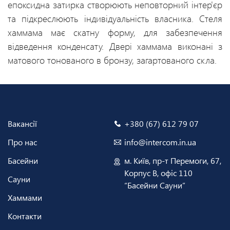
епоксидна затирка створюють неповторний інтер'єр
та підкреслюють індивідуальність власника. Стеля
хаммама має скатну форму, для забезпечення
відведення конденсату. Двері хаммама виконані з
матового тонованого в бронзу, загартованого скла.
Вакансії
+380 (67) 612 79 07
Про нас
info@intercom.in.ua
Басейни
м. Київ, пр-т Перемоги, 67,
Корпус В, офіс 110
Сауни
“Басейни Сауни”
Хаммами
Контакти