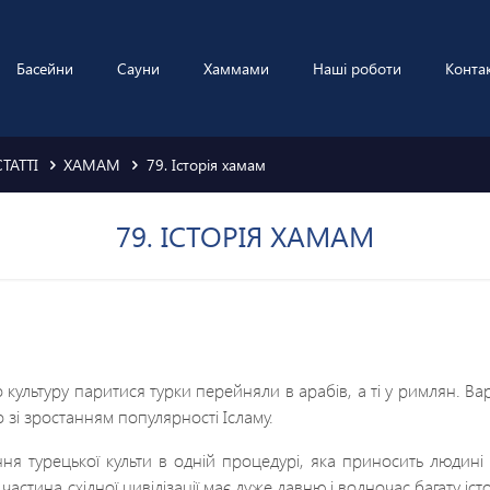
Басейни
Сауни
Хаммами
Наші роботи
Конта
СТАТТІ
ХАМАМ
79. Історія хамам
79. ІСТОРІЯ ХАМАМ
культуру паритися турки перейняли в арабів, а ті у римлян. Ва
 зі зростанням популярності Ісламу.
ння турецької культи в одній процедурі, яка приносить людин
 частина східної цивілізації має дуже давню і водночас багату іст