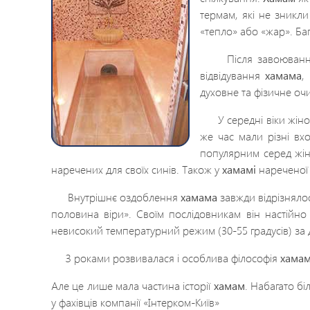
термам, які не зникл
«тепло» або «жар». Баг
Після завоювання 
відвідування
хамама
,
духовне та фізичне о
У середні віки жіночі
же час мали різні вх
популярним серед жі
наречених для своїх синів. Також у
хамамі
нареченої 
Внутрішнє оздоблення
хамама
завжди відрізняло
половина віри». Своїм послідовникам він настійно
невисокий температурний режим (30-55 градусів) за 
З роками розвивалася і особлива філософія
хама
Але це лише мала частина історії
хамам
. Набагато б
у фахівців компанії «Інтерком-Київ»