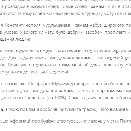
и з розпадом Римської Імперії. Саме слово
«хамам»
є як в арабс
ато століть тому слово «хамам» увійшло в турецьку мову і означа
Константинополя мусульманами,
хамам
набув широкого пош
 в умовах жаркого клімату, було добрим засобом профілакти
чищення людини.
 лазні будувалися поруч із чоловічими, з практичних міркувань
оди. Для східних жінок відвідування
хамама
– це окремий рит
нок. Вони часто проводили в
хамамі
цілий день, пили каву, об
готувалися до весільної церемонії.
ся розкішшю. Ще пророк Мухаммед говорив про обов’язкові п
 рекомендував відвідування
хамама
, оскільки жар
хамама
під
дуже високої вологості (до 100%). Саме в цьому поєднанні й хо
ма
, з якою пов’язані особливі ритуали та традиції його відвідуван
ільше інформації про будівництво турецьких лазень у містах Пол