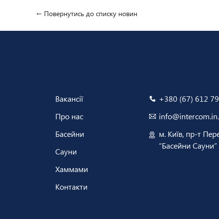
← Повернутись до списку новин
Вакансії
+380 (67) 612 79
Про нас
info@intercom.in
Басейни
м. Київ, пр-т Пер
“Басейни Сауни”
Сауни
Хаммами
Контакти