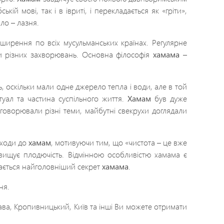
ькій мові, так і в івриті, і перекладається як «гріти»,
ло – лазня.
ирення по всіх мусульманських країнах. Регулярне
ки різних захворювань. Основна філософія
хамама
–
, оскільки мали одне джерело тепла і води, але в той
уал та частина суспільного життя.
Хамам
був дуже
говорювали різні теми, майбутні свекрухи доглядали
оходи до
хамам
, мотивуючи тим, що «чистота – це вже
вищує плодючість. Відмінною особливістю хамама є
вається найголовніший секрет
хамама
.
ня.
тава, Кропивницький, Київ та інші Ви можете отримати