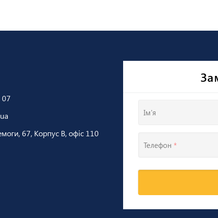
За
 07
Ім'я
.ua
емоги, 67, Корпус В, офіс 110
Телефон
*