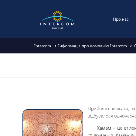
Про нас
Intercom
Інформація про компанію Intercom
Прийнято вважати, що 
відбувалося одночасно
Хамам
– це втіле
спілкування.
Хамам
як