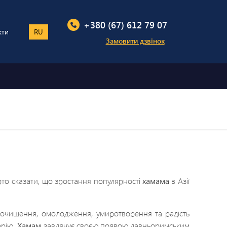
+380 (67) 612 79 07
кти
RU
Замовити дзвінок
рто сказати, що зростання популярності
хамама
в Азії
і очищення, омолодження, умиротворення та радість
орію.
Хамам
завдячує своєю появою давньоримським