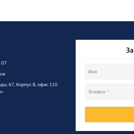
За
 07
Имя
.ua
еды, 67, Корпус В, офис 110
ы»
Телефон
*