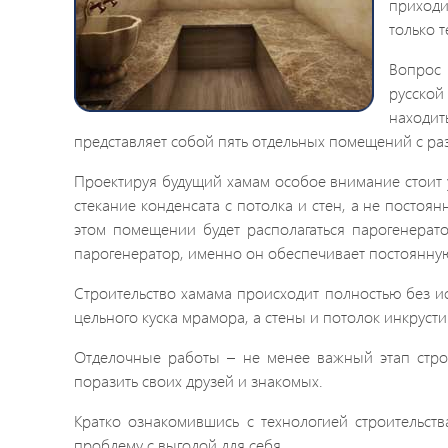
приходи
только т
Вопрос 
русской
находит
представляет собой пять отдельных помещений с р
Проектируя будущий хамам особое внимание стоит у
стекание конденсата с потолка и стен, а не посто
этом помещении будет располагаться парогенерат
парогенератор, именно он обеспечивает постоянну
Строительство хамама происходит полностью без исп
цельного куска мрамора, а стены и потолок инкруст
Отделочные работы – не менее важный этап стро
поразить своих друзей и знакомых.
Кратко ознакомившись с технологией строительств
проблему с выгодой для себя.