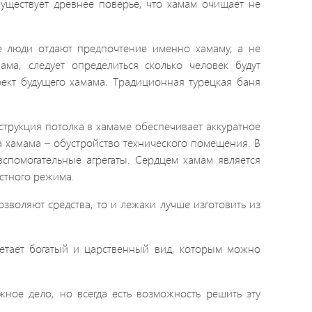
Существует древнее поверье, что хамам очищает не
е люди отдают предпочтение именно хамаму, а не
ма, следует определиться сколько человек будут
оект будущего хамама.
Традиционная турецкая баня
струкция потолка в хамаме обеспечивает аккуратное
а хамама – обустройство технического помещения. В
спомогательные агрегаты. Сердцем хамам является
стного режима.
озволяют средства, то и лежаки лучше изготовить из
етает богатый и царственный вид, которым можно
жное дело, но всегда есть возможность решить эту