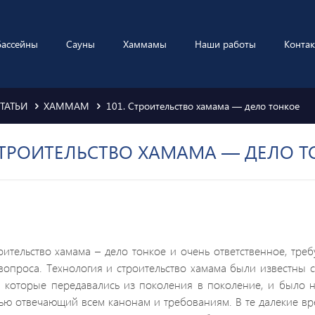
Бассейны
Сауны
Хаммамы
Наши работы
Конта
ТАТЬИ
ХАММАМ
101. Строительство хамама — дело тонкое
 СТРОИТЕЛЬСТВО ХАМАМА — ДЕЛО Т
оительство хамама
– дело тонкое и очень ответственное, тре
вопроса. Технология и строительство хамама были известны с
, которые передавались из поколения в поколение, и было н
ью отвечающий всем канонам и требованиям. В те далекие в