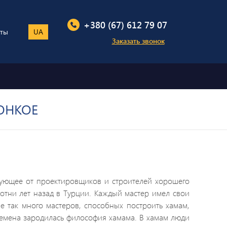
+380 (67) 612 79 07
кты
UA
Заказать звонок
ОНКОЕ
бующее от проектировщиков и строителей хорошего
отни лет назад в Турции. Каждый мастер имел свои
е так много мастеров, способных построить хамам,
ремена зародилась философия хамама. В хамам люди