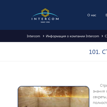
О нас
Intercom
Информация о компании Intercom
С
101.
Стр
знания 
секреты
полност