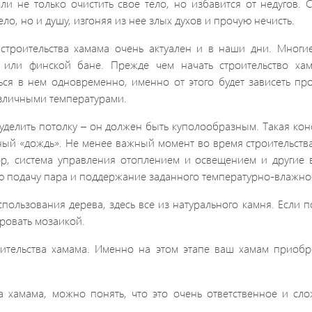
ли не только очистить свое тело, но избавится от недугов. 
ело, но и душу, изгоняя из нее злых духов и прочую нечисть.
строительства хамама очень актуален и в наши дни. Многи
 или финской бане. Прежде чем начать строительство хама
ься в нем одновременно, именно от этого будет зависеть пр
азличными температурами.
делить потолку – он должен быть куполообразным. Такая кон
янный «дождь». Не менее важный момент во время строительств
ор, система управления отоплением и освещением и другие в
ю подачу пара и поддержание заданного температурно-влажно
ользования дерева, здесь все из натурального камня. Если п
ировать мозаикой.
ительства хамама. Именно на этом этапе ваш хамам приобр
а хамама, можно понять, что это очень ответственное и сло