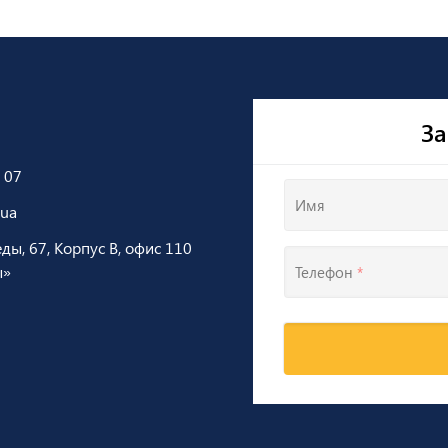
За
 07
Имя
.ua
еды, 67, Корпус В, офис 110
ы»
Телефон
*