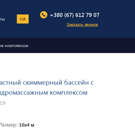
+380 (67) 612 79 07
кты
UA
Заказать звонок
ым комплексом
астный скиммерный бассейн с
идромассажным комплексом
029
Размер:
10х4 м