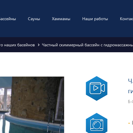
Бассейны
Сауны
Хаммамы
Наши работы
Конта
то наших басейнов
Частный скиммерный бассейн с гидромассажн
Ч
г
Б-